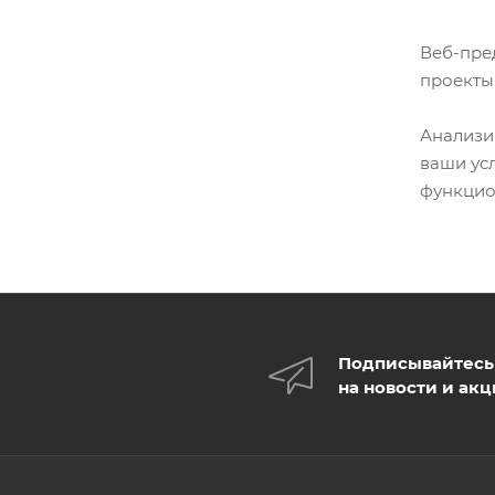
Веб-пре
проекты
Анализи
ваши ус
функцио
Подписывайтесь
на новости и ак