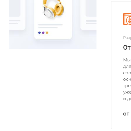
Раз
От
Мы
для
соо
осн
тре
уж
и д
от