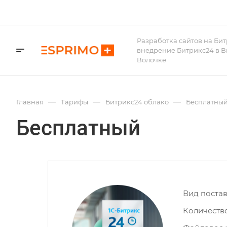
Разработка сайтов на Бит
внедрение Битрикс24 в 
Волочке
—
—
—
Главная
Тарифы
Битрикс24 облако
Бесплатны
Бесплатный
Вид поста
Количеств