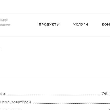
рикс,
Вышнем
ПРОДУКТЫ
УСЛУГИ
КОМ
й
вки
Обл
о пользователей