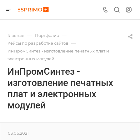
—
—
Главная
Портфолио
—
Кейсы по разработке сайтов
ИнПромСинтез - изготовление печатных плат и
электронных модулей
ИнПромСинтез -
изготовление печатных
плат и электронных
модулей
03.06.2021